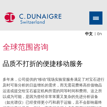
Skip
to
content
C. Dunaigre Consulting GmbH
Providing high quality, reliable and fast services to our
中文
En
clientele worldwide
全球范围咨询
品质不打折的便捷移动服务
多年来，公司提供的“移动”现场实验室服务满足了对宝石进行
及时可靠分析的日益增长的需求，而无需花费将高价值物品
运送或提交给宝石鉴定机构所需的同等时间和费用。这之所
以成为可能，是因为曾经非常笨重又复杂的先进分析设备
（如光谱仪）已经变得更小巧和易于运输，且不会影响最终